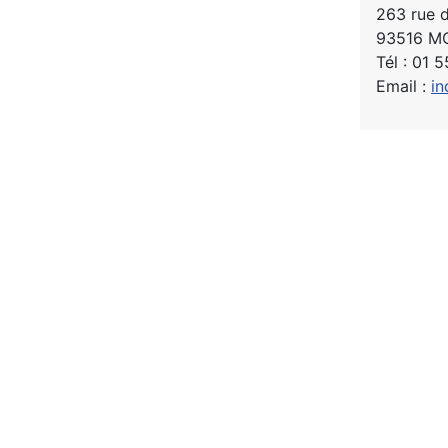
263 rue d
93516 M
Tél : 01 
Email :
in